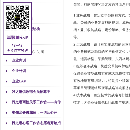
等等。战略管理的决定权通常由总经
教育咨询
1.业务战略：确定竞争范围和方式
制定成功战略
战。公司的业务发展战略规划、成长
建立有效组织结构
括：兼并收购战略、定价策略、业务
等。
个人咨询
2.运营战略：设计和实施成功的运
家庭咨询
的业务模式及独特的客户价值定位，
化、运营转型、采购管理、六西格玛
企业内训
3.组织变革战略：构建变革架构并
企业外训
促进企业转型战略实施或大规模技术
有效地培育组织能力，特别是业绩领
企业EAP
革项目管理是组织变革战略咨询服务
雅之琳俱乐部会员招募中
4.技术战略：确定技术的战略可行性
雅之琳两性关系工作坊——有你
技术，为企业提供包括IT战略与规划
相伴，春暖花开
中国亲子咨询师，一切从心开
始……
雅之琳心理工作坊志愿者开始招