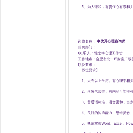
5、为人谦和，有责任心有亲和力
岗位名称：
◆优秀心理咨询师
招聘部门：
联 系 人：雅之琳心理工作坊
工作地点：合肥市北一环财富广场首
职位要求：
职位要求】
1、大专以上学历。有心理学相关
2、形象气质佳，有内涵可塑性强
3、普通话标准，语音柔和，富亲
4、良好的沟通能力，思维灵敏、
5、熟练掌握Word、Excel、Po