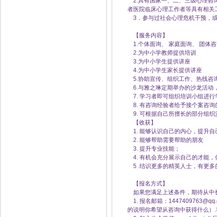
2.具有国家一、二、三级心理咨
者医院临床心理工作者等具有相关
3．参与过社会心理危机干预，或
【服务内容】
1.个体面询、 家庭面询、 团体咨
2.为中小学教师提供培训
3.为中小学生提供讲座
4.为中小学生家长提供讲座
5.协助宣传、组织工作、热线咨
6.与雅之琳定期举办的沙龙活动
7. 学习者即可组织培训小组进行
8. 有咨询经验者给予接个案咨询
9. 可根据自己所擅长的部分组
【收获】
1. 能够认识自己的内心，提升自
2. 能够帮助需要帮助的朋友
3. 提升专业技能；
4. 有机会充分展示自己的才能，
5 .结识更多的精英人士，有更多
【报名方式】
如果您满足上述条件，期待从中长
1. 报名邮箱：144740976
的说明你希望从咨询中获得什么）