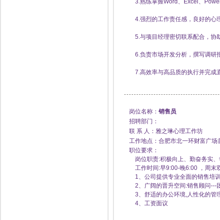
3.熟练掌握Word、Excel、Pow
4.强烈的工作责任感，良好的心
5.与项目经理密切联系配合，协
6.负责市场开发分析，撰写调研
7.高效率与高品质的执行并完成
岗位名称：
销售员
招聘部门：
联 系 人：雅之琳心理工作坊
工作地点：合肥市北一环财富广场首
职位要求：
岗位职责:积极向上、勤奋务实、
工作时间:早9:00-晚6:00 ，
1、公司提供专业全面的销售培
2、广阔的晋升空间:销售顾问---团
3、舒适的办公环境,人性化的管理
4、工资面议