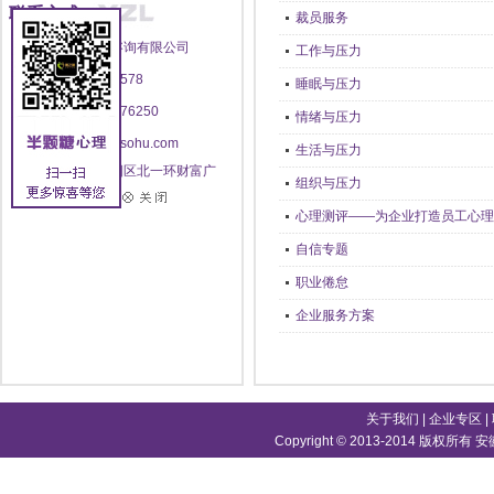
联系方式
裁员服务
安徽半颗糖心理咨询有限公司
工作与压力
电话：400-696-8578
睡眠与压力
传真：0551--62876250
情绪与压力
邮箱：yzlworld@sohu.com
生活与压力
地址：合肥市庐阳区北一环财富广
组织与压力
场首座13层
心理测评——为企业打造员工心理
自信专题
职业倦怠
企业服务方案
关于我们
|
企业专区
|
Copyright © 2013-2014 版